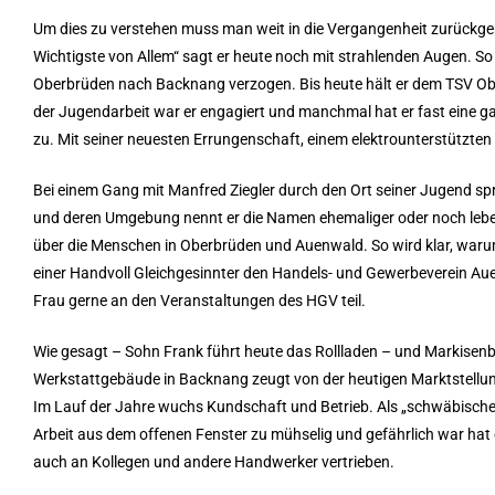
Um dies zu verstehen muss man weit in die Vergangenheit zurückge
Wichtigste von Allem“ sagt er heute noch mit strahlenden Augen. So 
Oberbrüden nach Backnang verzogen. Bis heute hält er dem TSV Oberb
der Jugendarbeit war er engagiert und manchmal hat er fast eine 
zu. Mit seiner neuesten Errungenschaft, einem elektrounterstützten
Bei einem Gang mit Manfred Ziegler durch den Ort seiner Jugend spr
und deren Umgebung nennt er die Namen ehemaliger oder noch lebend
über die Menschen in Oberbrüden und Auenwald. So wird klar, warum
einer Handvoll Gleichgesinnter den Handels- und Gewerbeverein Aue
Frau gerne an den Veranstaltungen des HGV teil.
Wie gesagt – Sohn Frank führt heute das Rollladen – und Markisen
Werkstattgebäude in Backnang zeugt von der heutigen Marktstellung 
Im Lauf der Jahre wuchs Kundschaft und Betrieb. Als „schwäbisches C
Arbeit aus dem offenen Fenster zu mühselig und gefährlich war hat 
auch an Kollegen und andere Handwerker vertrieben.