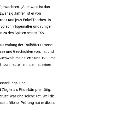
ufgewachsen. „Auenwald ist das
 zwanzig Jahren ist er von
ank und jetzt Enkel Thorben. In
 vorschriftsgemäßer und ruhiger
n zu den Spielen seines TSV.
us entlang der Trailhöfer Strasse
isse und Geschichten von, mit und
uenwald mitinitiierte und 1983 mit
 noch heute nimmt er mit seiner
usstellungs- und
Ziegler als Einzelkämpfer tätig.
üst“ war eine solche Tat. Weil die
schaftlicher Prüfung hat er dieses