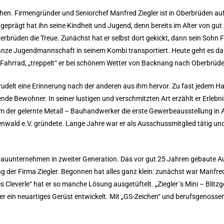
hen. Firmengründer und Seniorchef Manfred Ziegler ist in Oberbrüden a
geprägt hat ihn seine Kindheit und Jugend, denn bereits im Alter von gut
rüden die Treue. Zunächst hat er selbst dort gekickt, dann sein Sohn Fr
ganze Jugendmannschaft in seinem Kombi transportiert. Heute geht es da
 Fahrrad, „treppelt“ er bei schönem Wetter von Backnang nach Oberbrüde
udelt eine Erinnerung nach der anderen aus ihm hervor. Zu fast jedem Ha
e Bewohner. In seiner lustigen und verschmitzten Art erzählt er Erlebn
 der gelernte Metall – Bauhandwerker die erste Gewerbeausstellung in A
nwald e.V. gründete. Lange Jahre war er als Ausschussmitglied tätig und
bauunternehmen in zweiter Generation. Das vor gut 25 Jahren gebaute A
der Firma Ziegler. Begonnen hat alles ganz klein: zunächst war Manfred 
leverle“ hat er so manche Lösung ausgetüftelt. „Ziegler´s Mini – Blitzger
er ein neuartiges Gerüst entwickelt. Mit „GS-Zeichen“ und berufsgenossen