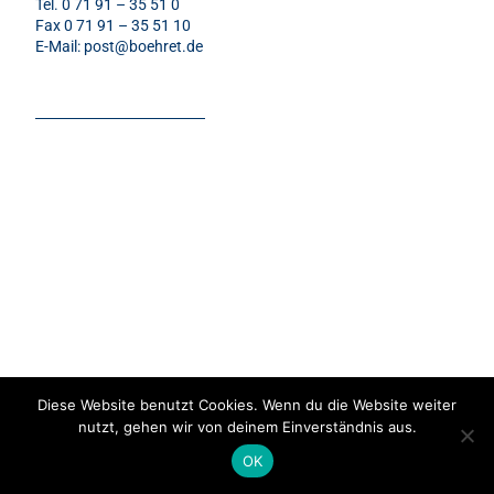
Tel. 0 71 91 – 35 51 0
Fax 0 71 91 – 35 51 10
E-Mail:
post@boehret.de
Diese Website benutzt Cookies. Wenn du die Website weiter
nutzt, gehen wir von deinem Einverständnis aus.
Impressum
|
Datenschutz
OK