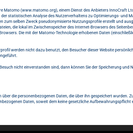
e Matomo (www.matomo.org), einem Dienst des Anbieters InnoCraft Ltd., 
 der statistischen Analyse des Nutzerverhaltens zu Optimierungs- und 
en zum selben Zweck pseudonymisierte Nutzungsprofile erstellt und aus
ateien, die lokal im Zwischenspeicher des Internet-Browsers des Seitenb
rowsers. Die mit der Matomo-Technologie erhobenen Daten (einschließlic
fil werden nicht dazu benutzt, den Besucher dieser Website persönlich z
ngeführt.
Besuch nicht einverstanden sind, dann können Sie der Speicherung und N
en über die personenbezogenen Daten, die über ihn gespeichert wurden. Zu
enbezogenen Daten, soweit dem keine gesetzliche Aufbewahrungspflicht 