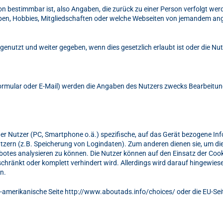
on bestimmbar ist, also Angaben, die zurück zu einer Person verfolgt w
eben, Hobbies, Mitgliedschaften oder welche Webseiten von jemandem a
tzt und weiter gegeben, wenn dies gesetzlich erlaubt ist oder die Nutz
rmular oder E-Mail) werden die Angaben des Nutzers zwecks Bearbeitung 
 der Nutzer (PC, Smartphone o.ä.) spezifische, auf das Gerät bezogene In
zern (z.B. Speicherung von Logindaten). Zum anderen dienen sie, um die 
tes analysieren zu können. Die Nutzer können auf den Einsatz der Cook
chränkt oder komplett verhindert wird. Allerdings wird darauf hingewies
n.
-amerikanische Seite http://www.aboutads.info/choices/ oder die EU-Sei