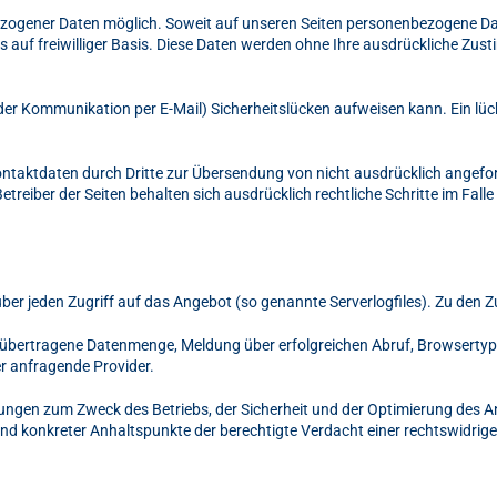
ezogener Daten möglich. Soweit auf unseren Seiten personenbezogene Da
s auf freiwilliger Basis. Diese Daten werden ohne Ihre ausdrückliche Zus
i der Kommunikation per E-Mail) Sicherheitslücken aufweisen kann. Ein lü
ntaktdaten durch Dritte zur Übersendung von nicht ausdrücklich angef
etreiber der Seiten behalten sich ausdrücklich rechtliche Schritte im Fal
er jeden Zugriff auf das Angebot (so genannte Serverlogfiles). Zu den Z
 übertragene Datenmenge, Meldung über erfolgreichen Abruf, Browsertyp
er anfragende Provider.
tungen zum Zweck des Betriebs, der Sicherheit und der Optimierung des A
und konkreter Anhaltspunkte der berechtigte Verdacht einer rechtswidrig