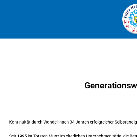
Generationsw
Kontinuität durch Wandel: nach 34 Jahren erfolgreicher Selbständi
Seit 1995 ist Torsten Munz im elterlichen Unternehmen tätig, die B