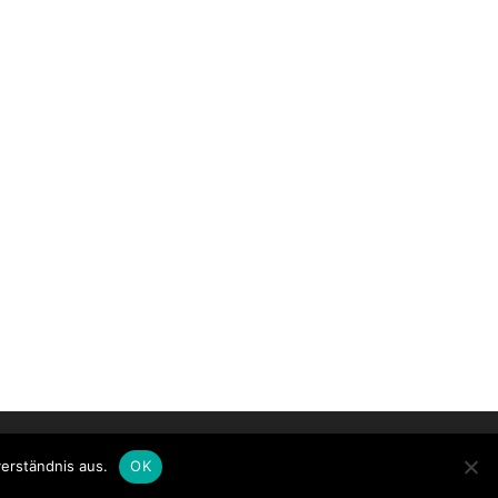
Impressum
|
Datenschutz
erständnis aus.
OK