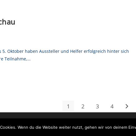
schau
s
 5. Oktober haben Aussteller und Helfer erfolgreich hinter sich
hre Teilnahme,…
1
2
3
4
Cookies. Wenn du die Website weiter nutzt, gehen wir von deinem Einv