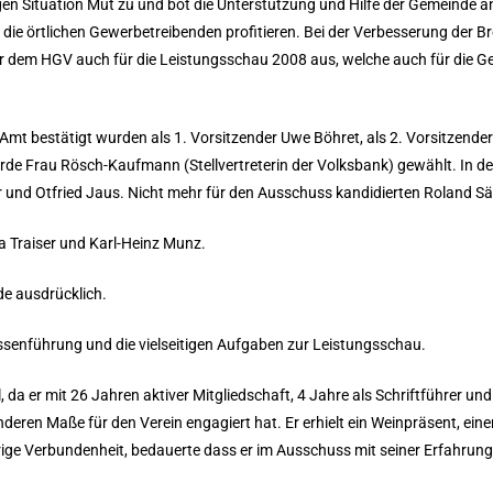
igen Situation Mut zu und bot die Unterstützung und Hilfe der Gemeinde a
die örtlichen Gewerbetreibenden profitieren. Bei der Verbesserung der B
e er dem HGV auch für die Leistungsschau 2008 aus, welche auch für die G
t bestätigt wurden als 1. Vorsitzender Uwe Böhret, als 2. Vorsitzender 
urde Frau Rösch-Kaufmann (Stellvertreterin der Volksbank) gewählt. In
und Otfried Jaus. Nicht mehr für den Ausschuss kandidierten Roland S
a Traiser und Karl-Heinz Munz.
e ausdrücklich.
assenführung und die vielseitigen Aufgaben zur Leistungsschau.
da er mit 26 Jahren aktiver Mitgliedschaft, 4 Jahre als Schriftführer un
deren Maße für den Verein engagiert hat. Er erhielt ein Weinpräsent, eine
rige Verbundenheit, bedauerte dass er im Ausschuss mit seiner Erfahrung