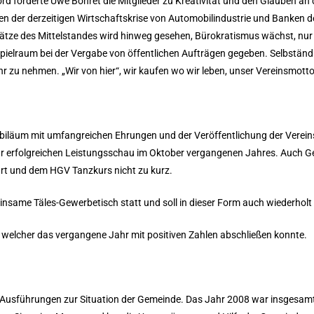
rd forderte Uwe Böhret die Mitglieder zu Kreativität und den Glauben an d
n der derzeitigen Wirtschaftskrise von Automobilindustrie und Banken d
lätze des Mittelstandes wird hinweg gesehen, Bürokratismus wächst, nur w
elraum bei der Vergabe von öffentlichen Aufträgen gegeben. Selbstän
r zu nehmen. „Wir von hier“, wir kaufen wo wir leben, unser Vereinsmott
ubiläum mit umfangreichen Ehrungen und der Veröffentlichung der Vereins
 erfolgreichen Leistungsschau im Oktober vergangenen Jahres. Auch Gesel
rt und dem HGV Tanzkurs nicht zu kurz.
nsame Täles-Gewerbetisch statt und soll in dieser Form auch wiederholt
s, welcher das vergangene Jahr mit positiven Zahlen abschließen konnte.
Ausführungen zur Situation der Gemeinde. Das Jahr 2008 war insgesamt 