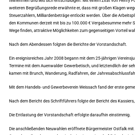
teilnehmen und ließ sich entschuldigen. Mit einem Zitat von Henry Fo
weiteren Begrüßungsrede erwähnte er, dass mit großen Klagen wege
Steuerzahlern, Milliardenbeträge entlockt werden. Über die Arbeitsp
den Kommunen derzeit mit bis zu 100.000 € Vergabesumme mehr Spi
Wege finden, attraktive Möglichkeiten zum gegenseitigen Vorteil wah
Nach dem Abendessen folgten die Berichte der Vorstandschaft.
Ein ereignisreiches Jahr 2008 begann mit dem 25-jährigen Vereinsj
Termine mit dem Auenwalder Gewerbetisch, und letztendlich der sehr
kamen mit Brunch, Wanderung, Radfahren, der Jahresabschlussfah
Mit dem Handels- und Gewerbeverein Weissach fand der erste gemei
Nach dem Bericht des Schriftführers folgte der Bericht des Kassier
Die Entlastung der Vorstandschaft erfolgte daraufhin einstimmig.
Die anschließenden Neuwahlen eröffnete Bürgermeister Ostfalk mit 