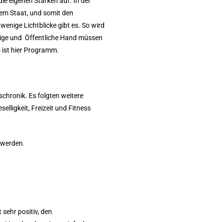
ie eigenen Stärken auf. In der
em Staat, und somit den
enige Lichtblicke gibt es. So wird
dige und Öffentliche Hand müssen
o ist hier Programm.
chronik. Es folgten weitere
ligkeit, Freizeit und Fitness
 werden.
sehr positiv, den