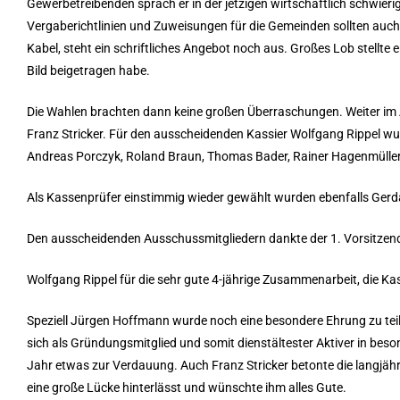
Gewerbetreibenden sprach er in der jetzigen wirtschaftlich schwier
Vergaberichtlinien und Zuweisungen für die Gemeinden sollten auch 
Kabel, steht ein schriftliches Angebot noch aus. Großes Lob stellt
Bild beigetragen habe.
Die Wahlen brachten dann keine großen Überraschungen. Weiter im Am
Franz Stricker. Für den ausscheidenden Kassier Wolfgang Rippel w
Andreas Porczyk, Roland Braun, Thomas Bader, Rainer Hagenmüller 
Als Kassenprüfer einstimmig wieder gewählt wurden ebenfalls Gerd
Den ausscheidenden Ausschussmitgliedern dankte der 1. Vorsitzend
Wolfgang Rippel für die sehr gute 4-jährige Zusammenarbeit, die K
Speziell Jürgen Hoffmann wurde noch eine besondere Ehrung zu teil, 
sich als Gründungsmitglied und somit dienstältester Aktiver in beson
Jahr etwas zur Verdauung. Auch Franz Stricker betonte die langjäh
eine große Lücke hinterlässt und wünschte ihm alles Gute.